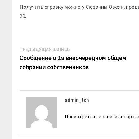
Получить справку можно у Сюзанны Овеян, предв
29.
Навигация
Предыдущая
ПРЕДЫДУЩАЯ ЗАПИСЬ
запись:
Сообщение о 2м внеочередном общем
по
собрании собственников
записям
admin_tsn
Посмотреть все записи автора 